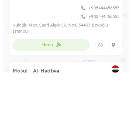
+905444456555
+905444456555
Kuloğlu Mah. Sadri Alışık Sk. No:8 34433 Beyoğlu
İstanbul
Menü
Mosul - Al-Hadbaa
+9647750119911
+9647511880912
Iraq - Mosul - Al-Hadbaa - Opposite the Research
Hospital and adjacent to Dot Sugar
Menü