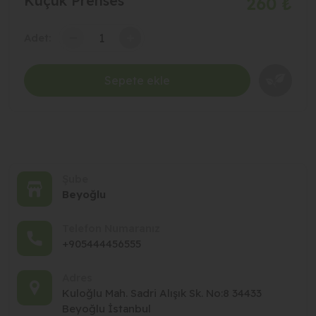
Küçük Prenses
260 ₺
-
+
Adet:
Sepete ekle
Şube
Beyoğlu
Telefon Numaranız
+905444456555
Adres
Kuloğlu Mah. Sadri Alışık Sk. No:8 34433
Beyoğlu İstanbul