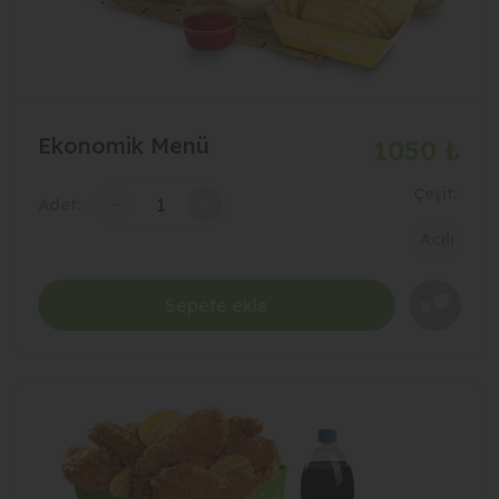
Ekonomik Menü
1050 ₺
Çeşit:
-
+
Adet:
Sepete ekle