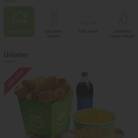
IRAK
Şube değiştir
Kayaşehir
Kampanyalar
ŞAVURMA
ÖZEL ANAS
ŞAVURMA
DÜRÜM
PORSİYONLARI
Ürünler
yeni ürün