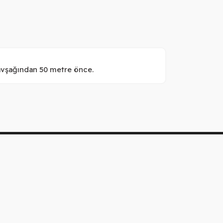
kavşağından 50 metre önce.
estek
info@anaschicken.com