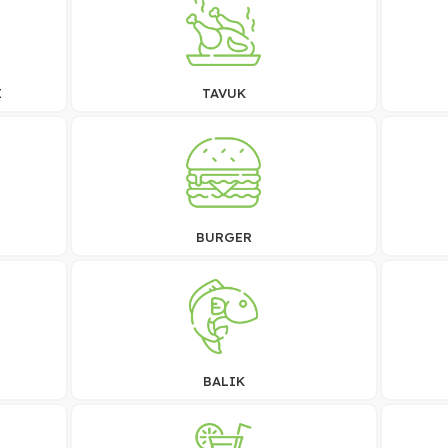
Babbila
Şube değiştir
Qudssaya suburb
I
TAVUK
BURGER
BALIK