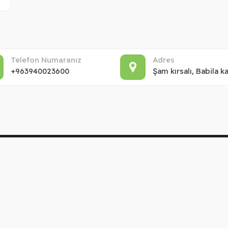
Telefon Numaranız
Adres
+963940023600
Şam kırsalı, Babila 
Direkt linkler
D
Şubelerimiz
Hakkımızda