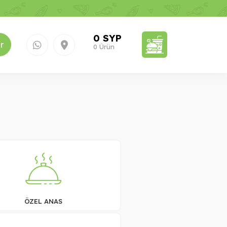
0 SYP
r
0 Ürün
ÖZEL ANAS