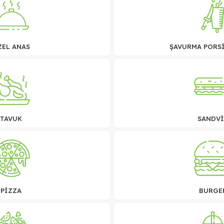
ZEL ANAS
ŞAVURMA PORS
TAVUK
SANDVİ
PİZZA
BURGE