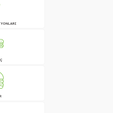
İYONLARI
Ç
R