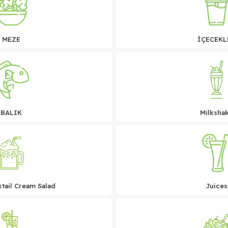
MEZE
İÇECEKL
BALIK
Milksha
ktail Cream Salad
Juices