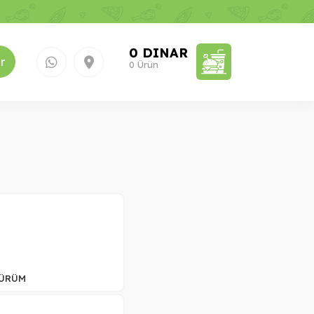
0 DINAR
r
0 Ürün
DÜRÜM